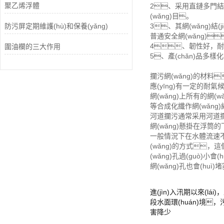
聚乙烯浮體
2、采用直鏈多門結(j
(wǎng)目。
防污屏定期維護(hù)和保養(yǎng)
3、其網(wǎng)結
普通安全網(wǎng)
4、韌性好，耐
圍油欄的三大作用
5、產(chǎn)品多樣化
攔污網(wǎng)的材料
應(yīng)有一定的耐
網(wǎng)上所有的網
等合成化纖作網(wǎng
河道攔污通常采用河道攔污
網(wǎng)懸掛在浮
一般情況下在水體流速不是
(wǎng)的方式，這
(wǎng)孔過(guò)小
網(wǎng)孔也會(h
進(jìn)入汛期以來(l
段水面環(huán)境
害降少