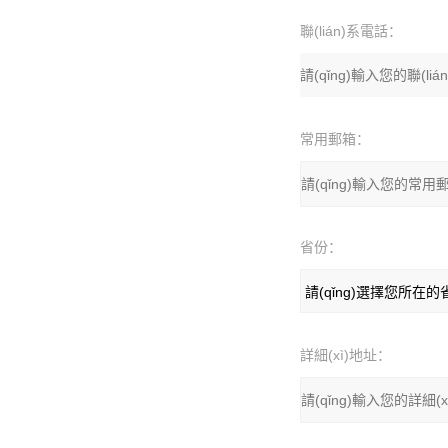
聯(lián)系電話：
常用郵箱：
省份：
詳細(xì)地址：