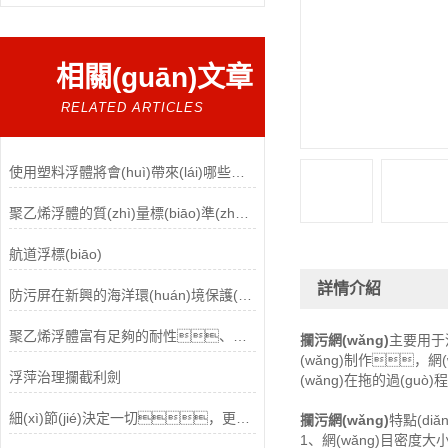
相關(guān)文章
RELATED ARTICLES
使用塑料浮體將會(huì)帶來(lái)哪些好處？讓我們一起來(lái)看看
聚乙烯浮體的質(zhì)量標(biāo)準(zhǔn)是由哪些特性來(lái)衡量的？
航道浮標(biāo)
詳情介紹
防污屏在新興的海洋環(huán)境保護(hù)中起到了重要的作用
聚乙烯浮體富有足夠的耐性、硬度，能經(jīng)受自然環(huán)境改變和低溫侵襲
攔污網(wǎng)
主要用于河
(wǎng)制作，
浮萍治理攔截利劍
(wǎng)在拖的過(gu
細(xì)節(jié)決定一切，更是決定了聚乙烯浮體在海上輸沙的施工效率
攔污網(wǎng)
特點(diǎn
1、網(wǎng)目密度